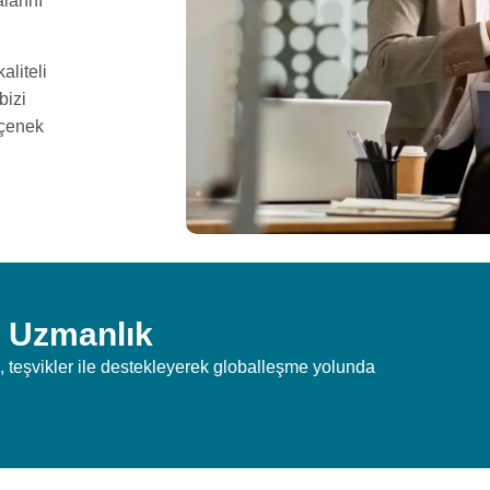
larını
aliteli
bizi
eçenek
l Uzmanlık
, teşvikler ile destekleyerek globalleşme yolunda