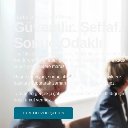
NEDEN BİZİ SEÇMELİSİNİZ?
Güvenilir. Şeffaf.
Sonuç Odaklı
TurcOfis’te hizmet sunarken şeffaflık ilkesi ile müşterileri
her durumu izah eder, girişimcileri sürecin sonuna kadar
süpriz gelişmelere maruz bırakmaz.
Uygun olmayan, sonuç alınması zor olacak teşviklere
başvuru yaptırarak zaman ve maliyet kaybettirmez.
Tamamen gerçekçi çalışır, zamanın kıymetini bildiği için
boşa umut vermez.
TURCOFIS'İ KEŞFEDİN