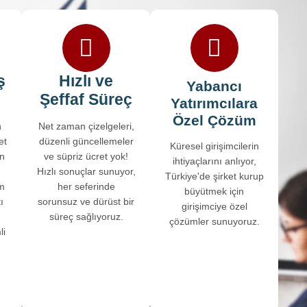
ş
Hızlı ve
Yabancı
Şeffaf Süreç
Yatırımcılara
Özel Çözüm
n
Net zaman çizelgeleri,
et
düzenli güncellemeler
Küresel girişimcilerin
en
ve süpriz ücret yok!
ihtiyaçlarını anlıyor,
Hızlı sonuçlar sunuyor,
Türkiye'de şirket kurup
üm
her seferinde
büyütmek için
ı
sorunsuz ve dürüst bir
girişimciye özel
.
süreç sağlıyoruz.
çözümler sunuyoruz.
li