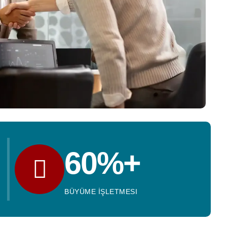
60%+
BÜYÜME İŞLETMESI