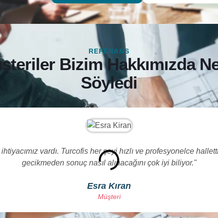
REFERANS
şteriler Bizim Hakkımızda Ne
Söyledi
htiyacımız vardı. Turcofis her şeyi hızlı ve profesyonelce halletti.
gecikmeden sonuç nasıl alınacağını çok iyi biliyor."
Esra Kıran
Müşteri