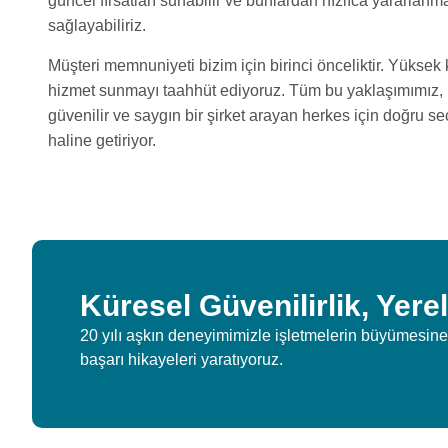
güncel fırsatları sunabilir ve bunlardan hızlıca yararlanma
sağlayabiliriz.
Müşteri memnuniyeti bizim için birinci önceliktir. Yüksek k
hizmet sunmayı taahhüt ediyoruz. Tüm bu yaklaşımımız, 
güvenilir ve saygın bir şirket arayan herkes için doğru s
haline getiriyor.
Küresel Güvenilirlik, Yere
20 yılı aşkın deneyimimizle işletmelerin büyümesine
başarı hikayeleri yaratıyoruz.