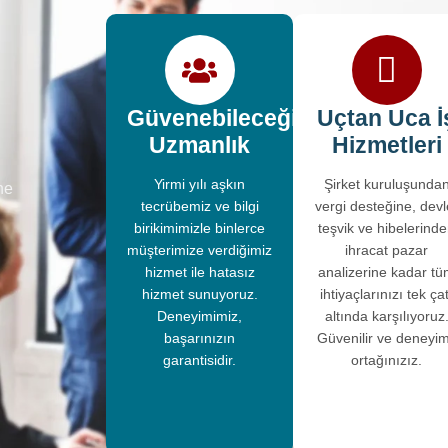
Güvenebileceğiniz
Uçtan Uca İ
Uzmanlık
Hizmetleri
Yirmi yılı aşkın
Şirket kuruluşunda
ne
tecrübemiz ve bilgi
vergi desteğine, devl
birikimimizle binlerce
teşvik ve hibelerind
müşterimize verdiğimiz
ihracat pazar
hizmet ile hatasız
analizerine kadar t
hizmet sunuyoruz.
ihtiyaçlarınızı tek çat
Deneyimimiz,
altında karşılıyoruz
başarınızın
Güvenilir ve deneyim
garantisidir.
ortağınızız.