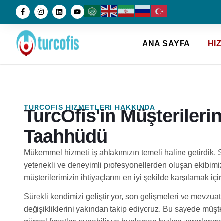
ANA SAYFA
HI
TURCOFIS HIZMETLERI HAKKINDA
TurcOfis'in Müşterileri
Taahhüdü
Mükemmel hizmeti iş ahlakımızın temeli haline getirdik.
yetenekli ve deneyimli profesyonellerden oluşan ekibimi
müşterilerimizin ihtiyaçlarını en iyi şekilde karşılamak için
Sürekli kendimizi geliştiriyor, son gelişmeleri ve mevzuat
değişikliklerini yakından takip ediyoruz. Bu sayede müşte